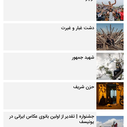
دشت غبار و غیرت
شهید جمهور
حزن شریف
جشنواره | تقدیر از اولین بانوی عکاس ایرانی در
یونیسف