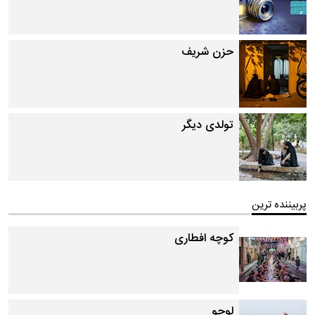
حزن شریف
تولدی دیگر
پربیننده ترین
کوچه افطاری
لوچو