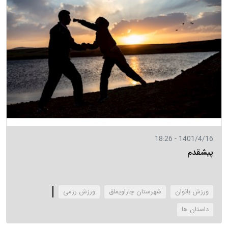
1401/4/16 - 18:26
پیشقدم
ورزش بانوان
شهرستان چاراویماق
ورزش رزمی
‌داستان ها