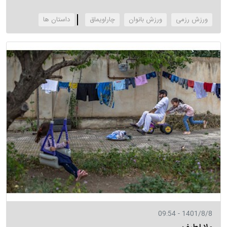
ورزش رزمی
ورزش بانوان
چاراویماق
‌داستان ها
1401/8/8 - 09:54