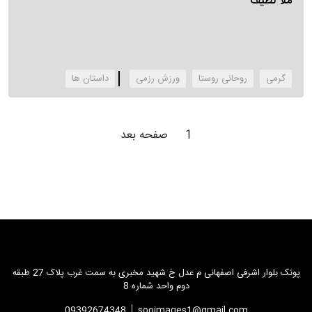
ملا لطیف
گرمی
روحانی روستا
ورزش رزمی
‌داستان ها
1
صفحه بعد
پونک بلوار اشرفی اصفهانی م عدل خ شهید مخبری به سمت غرب پلاک 27 طبقه
دوم واحد شماره 8
09392674348
sooimages1@gmail.com