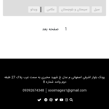
سیل
سیستان و بلوچستان
عکاس
‌ویدئو
1
صفحه بعد
پونک بلوار اشرفی اصفهانی م عدل خ شهید مخبری به سمت غرب پلاک 27 طبقه
دوم واحد شماره 8
09392674348
sooimages1@gmail.com