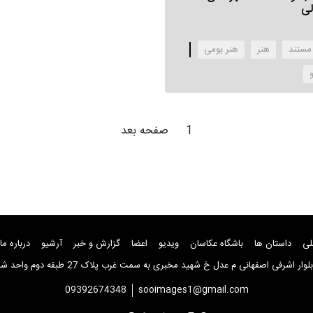
لی
 مستند
هنر
هنر بومی
و
1
صفحه بعد
لی
داستان ها
باشگاه عکاسان
ویدیو
اعضا
گزارش و خبر
آرشیو
درباره ما
ار اشرفی اصفهانی م عدل خ شهید مخبری به سمت غرب پلاک 27 طبقه دوم واحد شماره 8
09392674348
sooimages1@gmail.com