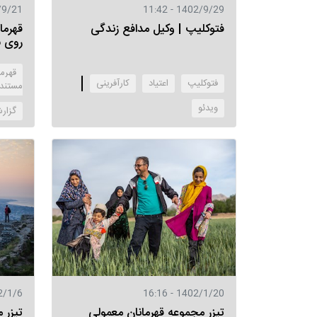
 - 11:49
1402/9/29 - 11:42
فتوکلیپ | وکیل مدافع زندگی
قهرما
روی س
قهرم
فتوکلیپ
اعتیاد
کارآفرینی
مستند
‌ویدئو
‌گزار
6 - 16:35
1402/1/20 - 16:16
تیزر مجموعه قهرمانان معمولی
تیزر 