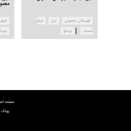
معمو
قهرمانان معمولی
تیزر
فیلم
فیلم
مستند
‌ویدئو
‌ویدئ
صفحه اص
پونک بلو