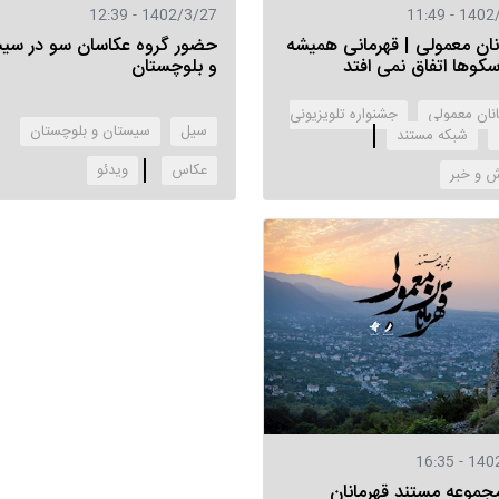
1402/3/27 - 12:39
1402/9/21
نان معمولی | قهرمانی همیشه
حضور گروه عکاسان سو در سی
کوها اتفاق نمی افتد
و بلوچستان
انان معمولی
جشنواره تلویزیونی
سیل
سیستان و بلوچستان
شبکه مستند
عکاس
‌ویدئو
ش و خبر
1402/1/
مجموعه مستند قهرمانان