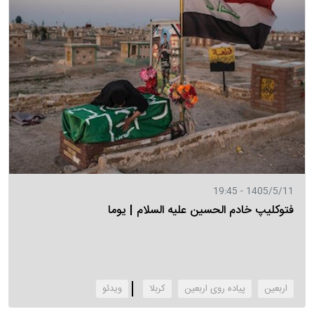
1405/5/11 - 19:45
فتوکلیپ خادم الحسین علیه السلام | یوما
اربعین
پیاده روی اربعین
کربلا
‌ویدئو