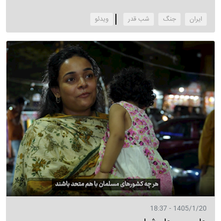
ایران
جنگ
شب قدر
‌ویدئو
1405/1/20 - 18:37