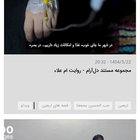
1404/5/22 - 20:32
مجموعه مستند دل‌آرام - روایت ام علاء
اربعین
حب الحسین یجمعنا
قصه های اربعین
‌ویدئو