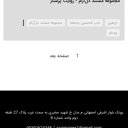
مجموعه مستند دل‌آرام - روایت پرستار
اربعین
حب الحسین یجمعنا
مجموعه مستند دل‌آرام
‌ویدئو
1
صفحه بعد
پونک بلوار اشرفی اصفهانی م عدل خ شهید مخبری به سمت غرب پلاک 27 طبقه
دوم واحد شماره 8
09392674348
sooimages1@gmail.com