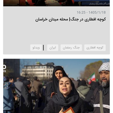
1405/1/18 - 16:25
کوچه افطاری در جنگ| محله میدان خراسان
کوچه افطاری
جنگ رمضان
ایران
‌ویدئو