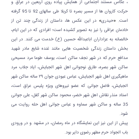
، عکاس مستند اجتماعی از همایش پیاده روی اربعین در عراق و
حرکت کاروان ها از مسیر بصره تا کربلا طی سالهای 92 تا 95 گرفته
است.
«
حیدری
»
در این عکس ها، داستان از زندگی چند تن از
خادمان عراقی را نیز به تصویر کشیده است؛ افرادی که در این ایام،
خالصانه به عزاداران اباعبدالله حسین (ع) خدمت می کنند. در این
بخش داستان زندگی شخصیت هایی مانند غنده شایع مادر شهید
مدافع حرم که در شهر نجف ساکن است، یوسف طوما مرد مسیحی
ساکن شهر بصره، طارق نوجوانی اهل شهر الجبایش، ایاد جلاب مرد
ماهیگیری اهل شهر الجبایش، عباس عبودی جوان ٢٩ ساله ساکن شهر
الجبایش، فاضل جوانی که عضو نیروهای ویژه پلیس عراق است،
استاد منذر نقاش اهل شهر خضر، محمود ساکن شهر کفل، علی جوانی
35 ساله و ساکن شهر سماوه و عباس جوانی اهل حله روایت می
شود.
پیش از این نیز این نمایشگاه در ماه رمضان، در مشهد و در ورودی
باب الجواد حرم مطهر رضوی دایر بود.