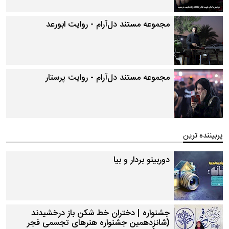
مجموعه مستند دل‌آرام - روایت ابورعد
مجموعه مستند دل‌آرام - روایت پرستار
پربیننده ترین
دوربینو بردار و بیا
جشنواره | دختران خط شکن باز درخشیدند
(شانزدهمین جشنواره هنرهای تجسمی فجر