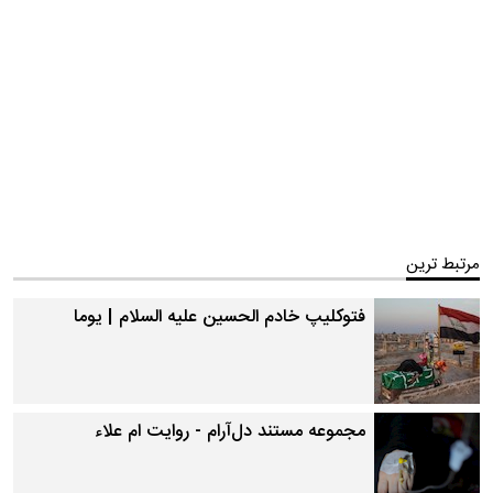
مرتبط ترین
فتوکلیپ خادم الحسین علیه السلام | یوما
مجموعه مستند دل‌آرام - روایت ام علاء