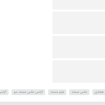
هفتادی
عکس مستند
فیلم مستند
آژانس عکس مستند سو
آژانس