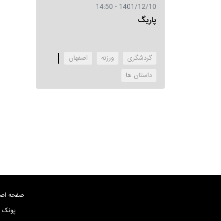
1401/12/10 - 14:50
پاریگ
گردشگری
ورزنه
اصفهان
‌داستان ها
صفحه اص
پونک بلو