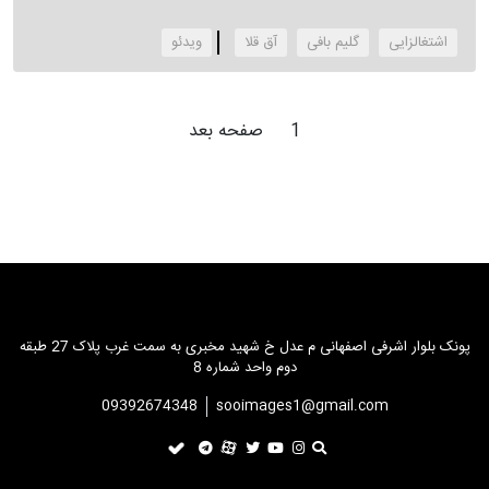
اشتغالزایی
گلیم بافی
آق قلا
‌ویدئو
1
صفحه بعد
پونک بلوار اشرفی اصفهانی م عدل خ شهید مخبری به سمت غرب پلاک 27 طبقه
دوم واحد شماره 8
09392674348
sooimages1@gmail.com