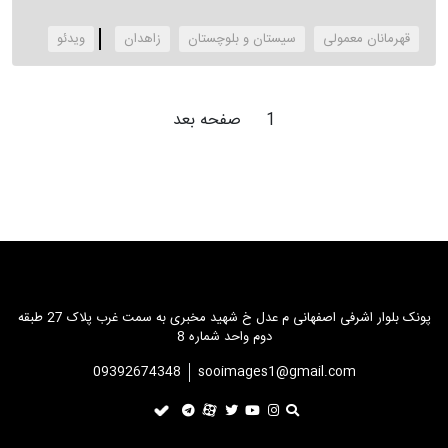
قهرمانان معمولی
سیستان و بلوچستان
زاهدان
‌ویدئو
1
صفحه بعد
پونک بلوار اشرفی اصفهانی م عدل خ شهید مخبری به سمت غرب پلاک 27 طبقه
دوم واحد شماره 8
09392674348
sooimages1@gmail.com