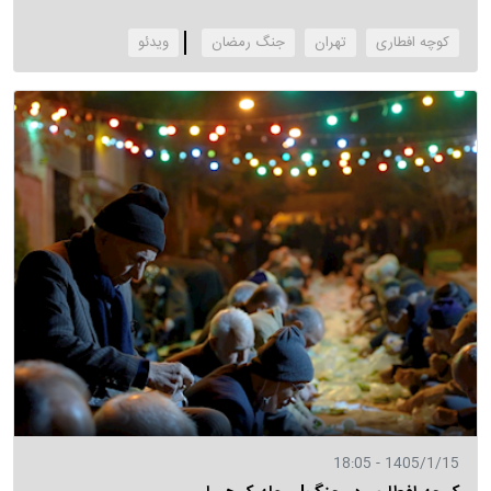
کوچه افطاری
تهران
جنگ رمضان
‌ویدئو
1405/1/15 - 18:05