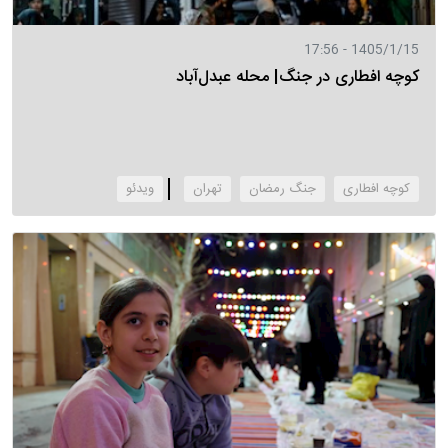
1405/1/15 - 17:56
کوچه افطاری در جنگ| محله عبدل‌آباد
کوچه افطاری
جنگ رمضان
تهران
‌ویدئو