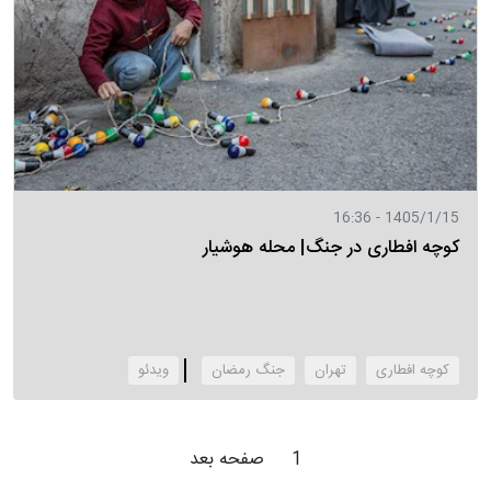
1405/1/15 - 16:36
کوچه افطاری در جنگ| محله هوشیار
کوچه افطاری
تهران
جنگ رمضان
‌ویدئو
1
صفحه بعد