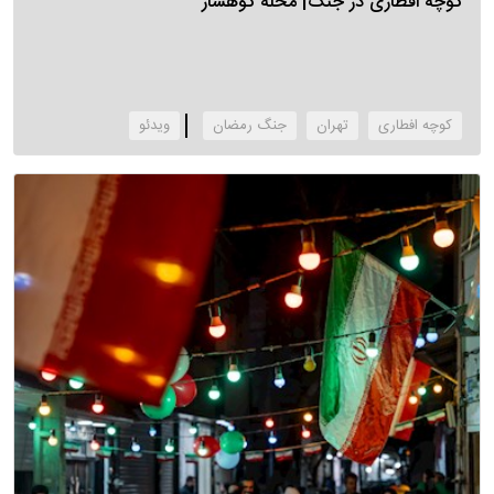
کوچه افطاری در جنگ| محله کوهسار
کوچه افطاری
تهران
جنگ رمضان
‌ویدئو