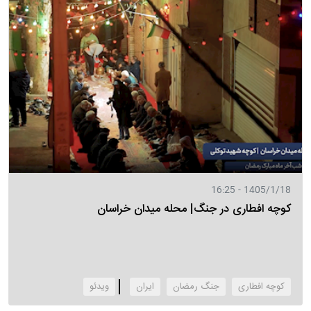
1405/1/18 - 16:25
کوچه افطاری در جنگ| محله میدان خراسان
کوچه افطاری
جنگ رمضان
ایران
‌ویدئو