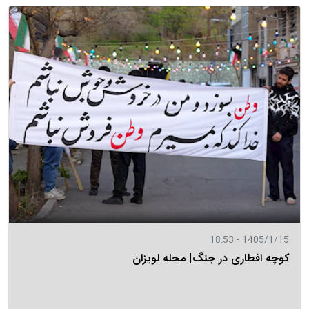
1405/1/15 - 18:53
کوچه افطاری در جنگ| محله لویزان