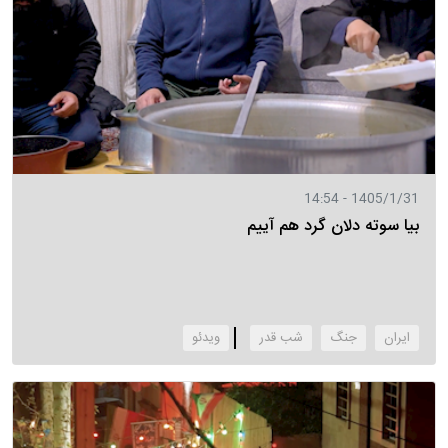
1405/1/31 - 14:54
بیا سوته دلان گرد هم آییم
ایران
جنگ
شب قدر
‌ویدئو